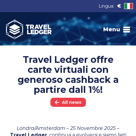
€
Lingua:
Menu
Travel Ledger offre
carte virtuali con
generoso cashback a
partire dall 1%!
All news
Londra/Amsterdam – 25 Novembre 2025
–
Travel Ledger
, continua a evolversi e siamo lieti