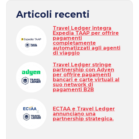
Articoli recenti
Travel Ledger integra
Expedia TAAP per offrire
pagamenti
completamente
automatizzati agli agenti
di viaggio
Travel Ledger stringe
partnership con Adyen
per offrire pagamenti
bancari e carte virtuali al
suo network di
pagamenti B2B
ECTAA e Travel Ledger
annunciano una
partnership strategica.