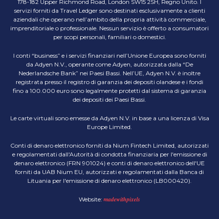
178-182 Upper Richmond Road, London SW15 2SH, Regno Unito. I
servizi forniti da Travel Ledger sono destinati esclusivamente a clienti
aziendali che operano nell’ambito della propria attività commerciale,
imprenditoriale o professionale. Nessun servizio è offerto a consumatori
per scopi personali, familiari o domestici.
I conti “business” e i servizi finanziari nell’Unione Europea sono forniti
da Adyen N.V., operante come Adyen, autorizzata dalla “De
Nederlandsche Bank” nei Paesi Bassi. Nell’UE, Adyen N.V. è inoltre
registrata presso il registro di garanzia dei depositi olandese e i fondi
fino a 100.000 euro sono legalmente protetti dal sistema di garanzia
dei depositi dei Paesi Bassi.
Le carte virtuali sono emesse da Adyen N.V. in base a una licenza di Visa
Europe Limited.
Conti di denaro elettronico forniti da Nium Fintech Limited, autorizzati
e regolamentati dall'Autorità di condotta finanziaria per l'emissione di
denaro elettronico (FRN 901024) e conti di denaro elettronico dell'UE
forniti da UAB Nium EU, autorizzati e regolamentati dalla Banca di
Lituania per l'emissione di denaro elettronico (LB000420).
madewithpixels
Website: